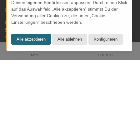
Deinen eigenen Bedürfnissen anpassen. Durch einen Klick
auf das Auswahlfeld „Alle akzeptieren“ stimmst Du der
Öffnungszeiten Laden:
Verwendung aller Cookies zu, die unter „Cookie-
Einstellungen“ beschrieben werden.
Dienstag bis Freitag: 09.30 bis 18.00 Uhr
Samstag: 09.30 bis 17.00 Uhr
Sonntag & Montag geschlossen
0
Menu
CHF 0.00
Informationen
Zahlung und Versand
Datenschutz
AGB
Impressum