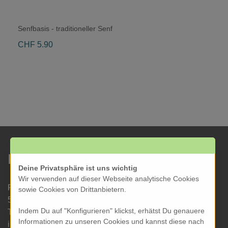
Senfbasis - traditioneller Senf
CHF 5.90
KRESOM & mehr
Deine Privatsphäre ist uns wichtig
Wir verwenden auf dieser Webseite analytische Cookies
Rathausgasse 27
sowie Cookies von Drittanbietern.
5000 Aarau
Indem Du auf "Konfigurieren" klickst, erhätst Du genauere
Tel: 062 822 19 19
Informationen zu unseren Cookies und kannst diese nach
info@kresom.ch