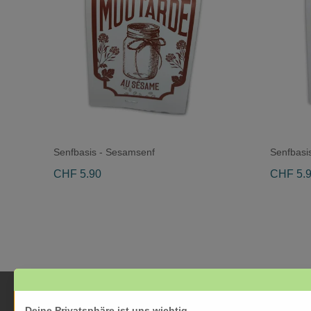
Senfbasis - Sesamsenf
Senfbasis
CHF 5.90
CHF 5.
Deine Privatsphäre ist uns wichtig