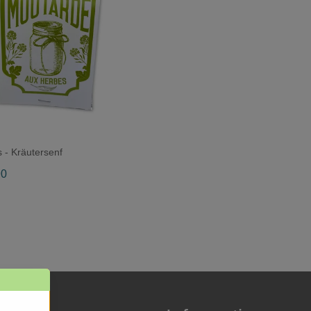
 - Kräutersenf
90