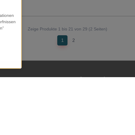
mationen
rfnissen
en“
Zeige Produkte 1 bis 21 von 29 (2 Seiten)
(current)
1
2
Informationen