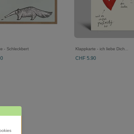
e - Schleckbert
Klappkarte - ich liebe Dich...
90
CHF 5.90
ookies