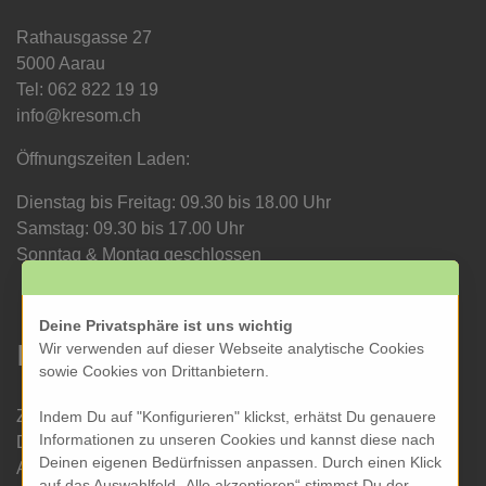
Rathausgasse 27
5000 Aarau
Tel: 062 822 19 19
info@kresom.ch
Öffnungszeiten Laden:
Dienstag bis Freitag: 09.30 bis 18.00 Uhr
Samstag: 09.30 bis 17.00 Uhr
Sonntag & Montag geschlossen
Deine Privatsphäre ist uns wichtig
Informationen
Wir verwenden auf dieser Webseite analytische Cookies
sowie Cookies von Drittanbietern.
Zahlung und Versand
Indem Du auf "Konfigurieren" klickst, erhätst Du genauere
Informationen zu unseren Cookies und kannst diese nach
Datenschutz
Deinen eigenen Bedürfnissen anpassen. Durch einen Klick
AGB
auf das Auswahlfeld „Alle akzeptieren“ stimmst Du der