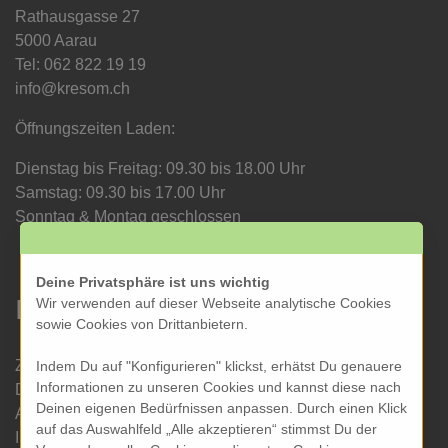
Rathausgasse 27
5000 Aarau
Tel: 062 822 19 19
info@kresom.ch
Öffnungszeiten Laden:
Dienstag bis Freitag: 09.30 bis 18.00 Uhr
Samstag: 09.30 bis 17.00 Uhr
Sonntag & Montag geschlossen
Deine Privatsphäre ist uns wichtig
Informationen
Wir verwenden auf dieser Webseite analytische Cookies
sowie Cookies von Drittanbietern.
Zahlung und Versand
Indem Du auf "Konfigurieren" klickst, erhätst Du genauere
Informationen zu unseren Cookies und kannst diese nach
Datenschutz
Deinen eigenen Bedürfnissen anpassen. Durch einen Klick
AGB
auf das Auswahlfeld „Alle akzeptieren“ stimmst Du der
Impressum