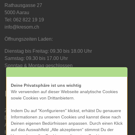
Rathausgasse 27
5000 Aarau
Tel: 062 822 19 19
info@kresom.ch
Öffnungszeiten Laden:
Dienstag bis Freitag: 09.30 bis 18.00 Uhr
Samstag: 09.30 bis 17.00 Uhr
Sonntag & Montag geschlossen
Deine Privatsphäre ist uns wichtig
Informationen
Wir verwenden auf dieser Webseite analytische Cookies
sowie Cookies von Drittanbietern.
Zahlung und Versand
Indem Du auf "Konfigurieren" klickst, erhätst Du genauere
Informationen zu unseren Cookies und kannst diese nach
Datenschutz
Deinen eigenen Bedürfnissen anpassen. Durch einen Klick
AGB
auf das Auswahlfeld „Alle akzeptieren“ stimmst Du der
Impressum