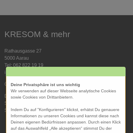
KRESOM & mehr
Rathausgasse 27
5000 Aarau
Tel: 062 822 19 19
info@kresom.ch
Öffnungszeiten Laden:
Deine Privatsphäre ist uns wichtig
Wir verwenden auf dieser Webseite analytische Cookies
Dienstag bis Freitag: 09.30 bis 18.00 Uhr
sowie Cookies von Drittanbietern.
Samstag: 09.30 bis 17.00 Uhr
Indem Du auf "Konfigurieren" klickst, erhätst Du genauere
Sonntag & Montag geschlossen
Informationen zu unseren Cookies und kannst diese nach
Deinen eigenen Bedürfnissen anpassen. Durch einen Klick
auf das Auswahlfeld „Alle akzeptieren“ stimmst Du der