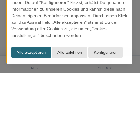
Indem Du auf "Konfigurieren" klickst, erhätst Du genauere
Informationen zu unseren Cookies und kannst diese nach
Deinen eigenen Bedürfnissen anpassen. Durch einen Klick
auf das Auswahlfeld „Alle akzeptieren“ stimmst Du der
WILD Deo Refill Cherry Blossom
Verwendung aller Cookies zu, die unter „Cookie-
Einstellungen“ beschrieben werden.
CHF 7.90
0
Menu
CHF 0.00
KRESOM & mehr
Rathausgasse 27
5000 Aarau