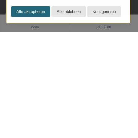
KRESOM & mehr
0
Menu
CHF 0.00
Rathausgasse 27
5000 Aarau
Tel: 062 822 19 19
info@kresom.ch
Öffnungszeiten Laden:
Dienstag bis Freitag: 09.30 bis 18.00 Uhr
Samstag: 09.30 bis 17.00 Uhr
Sonntag & Montag geschlossen
Informationen