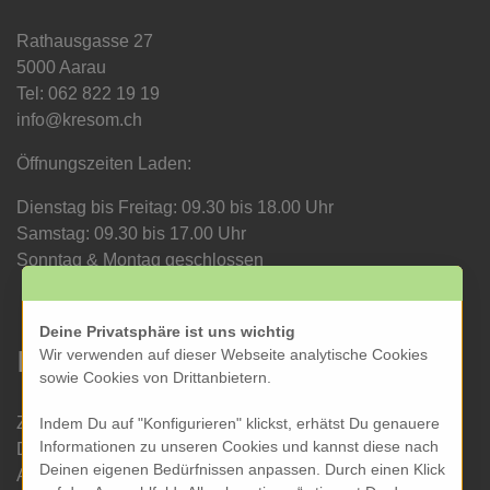
Rathausgasse 27
5000 Aarau
Tel: 062 822 19 19
info@kresom.ch
Öffnungszeiten Laden:
Dienstag bis Freitag: 09.30 bis 18.00 Uhr
Samstag: 09.30 bis 17.00 Uhr
Sonntag & Montag geschlossen
Deine Privatsphäre ist uns wichtig
Informationen
Wir verwenden auf dieser Webseite analytische Cookies
sowie Cookies von Drittanbietern.
Zahlung und Versand
Indem Du auf "Konfigurieren" klickst, erhätst Du genauere
Informationen zu unseren Cookies und kannst diese nach
Datenschutz
Deinen eigenen Bedürfnissen anpassen. Durch einen Klick
AGB