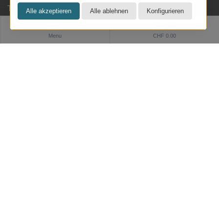
Tel: 062 822 19 19
info@kresom.ch
0
Menu
CHF 0.00
Öffnungszeiten Laden:
Dienstag bis Freitag: 09.30 bis 18.00 Uhr
Samstag: 09.30 bis 17.00 Uhr
Sonntag & Montag geschlossen
Informationen
Zahlung und Versand
Datenschutz
AGB
Impressum