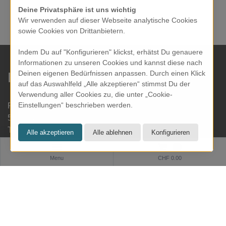
Deine Privatsphäre ist uns wichtig
Wir verwenden auf dieser Webseite analytische Cookies
sowie Cookies von Drittanbietern.
Indem Du auf "Konfigurieren" klickst, erhätst Du genauere
Informationen zu unseren Cookies und kannst diese nach
Deinen eigenen Bedürfnissen anpassen. Durch einen Klick
KRESOM & mehr
auf das Auswahlfeld „Alle akzeptieren“ stimmst Du der
Verwendung aller Cookies zu, die unter „Cookie-
Einstellungen“ beschrieben werden.
Rathausgasse 27
5000 Aarau
Tel: 062 822 19 19
info@kresom.ch
0
Menu
CHF 0.00
Öffnungszeiten Laden:
Dienstag bis Freitag: 09.30 bis 18.00 Uhr
Samstag: 09.30 bis 17.00 Uhr
Sonntag & Montag geschlossen