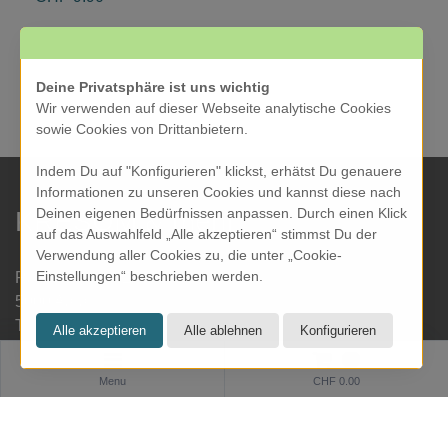
Deine Privatsphäre ist uns wichtig
Wir verwenden auf dieser Webseite analytische Cookies
sowie Cookies von Drittanbietern.
Indem Du auf "Konfigurieren" klickst, erhätst Du genauere
Informationen zu unseren Cookies und kannst diese nach
Deinen eigenen Bedürfnissen anpassen. Durch einen Klick
KRESOM & mehr
auf das Auswahlfeld „Alle akzeptieren“ stimmst Du der
Verwendung aller Cookies zu, die unter „Cookie-
Einstellungen“ beschrieben werden.
Rathausgasse 27
5000 Aarau
Tel: 062 822 19 19
info@kresom.ch
0
Menu
CHF 0.00
Öffnungszeiten Laden:
Dienstag bis Freitag: 09.30 bis 18.00 Uhr