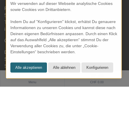
Wir verwenden auf dieser Webseite analytische Cookies
Rathausgasse 27
sowie Cookies von Drittanbietern.
5000 Aarau
Indem Du auf "Konfigurieren" klickst, erhätst Du genauere
Tel: 062 822 19 19
Informationen zu unseren Cookies und kannst diese nach
info@kresom.ch
Deinen eigenen Bedürfnissen anpassen. Durch einen Klick
auf das Auswahlfeld „Alle akzeptieren“ stimmst Du der
Öffnungszeiten Laden:
Verwendung aller Cookies zu, die unter „Cookie-
Einstellungen“ beschrieben werden.
Dienstag bis Freitag: 09.30 bis 18.00 Uhr
Samstag: 09.30 bis 17.00 Uhr
Sonntag & Montag geschlossen
0
Menu
CHF 0.00
Informationen
Zahlung und Versand
Datenschutz
AGB