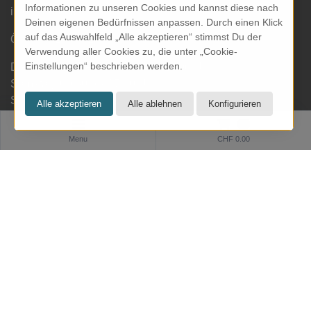
Informationen zu unseren Cookies und kannst diese nach
info@kresom.ch
Deinen eigenen Bedürfnissen anpassen. Durch einen Klick
auf das Auswahlfeld „Alle akzeptieren“ stimmst Du der
Öffnungszeiten Laden:
Verwendung aller Cookies zu, die unter „Cookie-
Einstellungen“ beschrieben werden.
Dienstag bis Freitag: 09.30 bis 18.00 Uhr
Samstag: 09.30 bis 17.00 Uhr
Sonntag & Montag geschlossen
0
Menu
CHF 0.00
Informationen
Zahlung und Versand
Datenschutz
AGB
Impressum