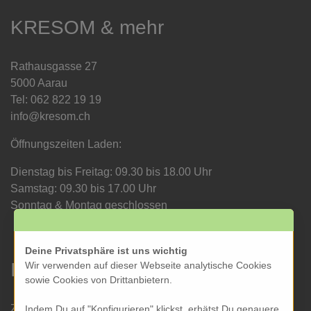
KRESOM & mehr
Rathausgasse 27
5000 Aarau
Tel: 062 822 19 19
info@kresom.ch
Öffnungszeiten Laden:
Dienstag bis Freitag: 09.30 bis 18.00 Uhr
Samstag: 09.30 bis 17.00 Uhr
Sonntag & Montag geschlossen
Deine Privatsphäre ist uns wichtig
Informationen
Wir verwenden auf dieser Webseite analytische Cookies
sowie Cookies von Drittanbietern.
Zahlung und Versand
Indem Du auf "Konfigurieren" klickst, erhätst Du genauere