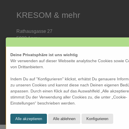
KRESOM & mehr
Rathausgasse 27
5000 Aarau
Tel: 062 822 19 19
info@kresom.ch
Deine Privatsphäre ist uns wichtig
Wir verwenden auf dieser Webseite analytische Cookies sowie C
Öffnungszeiten Laden:
von Drittanbietern.
Dienstag bis Freitag: 09.30 bis 18.00 Uhr
Indem Du auf "Konfigurieren" klickst, erhätst Du genauere Infor
Samstag: 09.30 bis 17.00 Uhr
zu unseren Cookies und kannst diese nach Deinen eigenen Bedü
Sonntag & Montag geschlossen
anpassen. Durch einen Klick auf das Auswahlfeld „Alle akzeptier
stimmst Du der Verwendung aller Cookies zu, die unter „Cookie-
Einstellungen“ beschrieben werden.