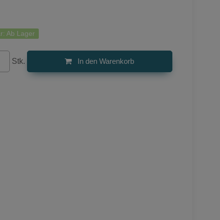
r:
Ab Lager
Stk.
In den Warenkorb