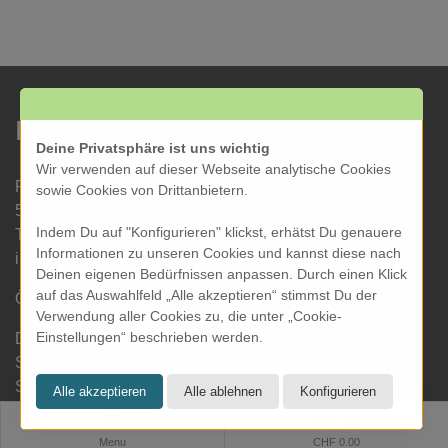
KRESOM & mehr
Deine Privatsphäre ist uns wichtig
Wir verwenden auf dieser Webseite analytische Cookies
Rathausgasse 27
sowie Cookies von Drittanbietern.
5000 Aarau
Indem Du auf "Konfigurieren" klickst, erhätst Du genauere
Tel: 062 822 19 19
Informationen zu unseren Cookies und kannst diese nach
info@kresom.ch
Deinen eigenen Bedürfnissen anpassen. Durch einen Klick
auf das Auswahlfeld „Alle akzeptieren“ stimmst Du der
Öffnungszeiten Laden:
Verwendung aller Cookies zu, die unter „Cookie-
Einstellungen“ beschrieben werden.
Dienstag bis Freitag: 09.30 bis 18.00 Uhr
Samstag: 09.30 bis 17.00 Uhr
Sonntag & Montag geschlossen
0
Menu
CHF 0.00