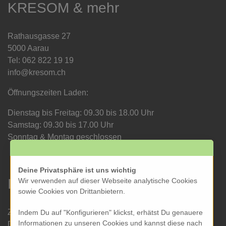
KRESOM & mehr
Rathausgasse 27
5000 Aarau
Tel: 062 822 19 19
info@kresom.ch
Öffnungszeiten Laden:
Dienstag bis Freitag: 09.30 bis 18.00 Uhr
Samstag: 09.30 bis 17.00 Uhr
Sonntag & Montag geschlossen
Deine Privatsphäre ist uns wichtig
Informationen
Wir verwenden auf dieser Webseite analytische Cookies
sowie Cookies von Drittanbietern.
Zahlung und Versand
Indem Du auf "Konfigurieren" klickst, erhätst Du genauere
Informationen zu unseren Cookies und kannst diese nach
Datenschutz