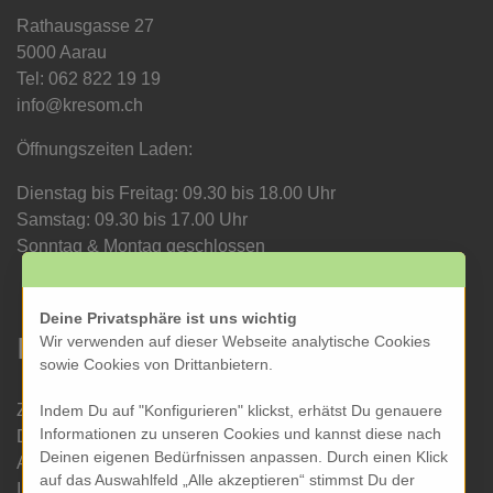
Rathausgasse 27
5000 Aarau
Tel: 062 822 19 19
info@kresom.ch
Öffnungszeiten Laden:
Dienstag bis Freitag: 09.30 bis 18.00 Uhr
Samstag: 09.30 bis 17.00 Uhr
Sonntag & Montag geschlossen
Deine Privatsphäre ist uns wichtig
Informationen
Wir verwenden auf dieser Webseite analytische Cookies
sowie Cookies von Drittanbietern.
Zahlung und Versand
Indem Du auf "Konfigurieren" klickst, erhätst Du genauere
Informationen zu unseren Cookies und kannst diese nach
Datenschutz
Deinen eigenen Bedürfnissen anpassen. Durch einen Klick
AGB
auf das Auswahlfeld „Alle akzeptieren“ stimmst Du der
Impressum