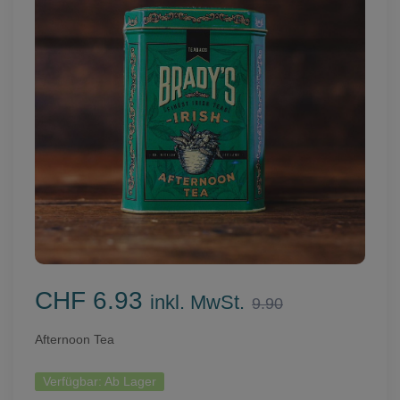
CHF 6.93
inkl. MwSt.
9.90
Afternoon Tea
Verfügbar:
Ab Lager