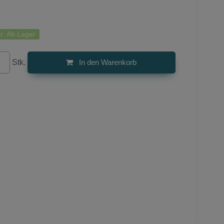
r:
Ab Lager
Stk.
In den Warenkorb