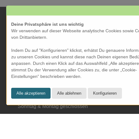
Deine Privatsphäre ist uns wichtig
KRESOM & mehr
Wir verwenden auf dieser Webseite analytische Cookies sowie C
von Drittanbietern.
Rathausgasse 27
Indem Du auf "Konfigurieren" klickst, erhätst Du genauere Infor
5000 Aarau
zu unseren Cookies und kannst diese nach Deinen eigenen Bedü
Tel: 062 822 19 19
anpassen. Durch einen Klick auf das Auswahlfeld „Alle akzeptier
info@kresom.ch
stimmst Du der Verwendung aller Cookies zu, die unter „Cookie-
Einstellungen“ beschrieben werden.
Öffnungszeiten Laden:
Dienstag bis Freitag: 09.30 bis 18.00 Uhr
Samstag: 09.30 bis 17.00 Uhr
Sonntag & Montag geschlossen