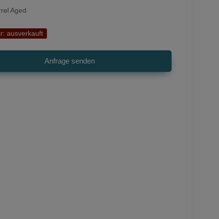
rrel Aged
r:
ausverkauft