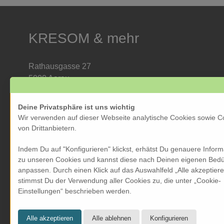
KRESOM & mehr
Rathausgasse 27
5000 Aarau
Tel: 062 822 19 19
info@kresom.ch
Deine Privatsphäre ist uns wichtig
Wir verwenden auf dieser Webseite analytische Cookies sowie C
Öffnungszeiten Laden:
von Drittanbietern.
Dienstag bis Freitag: 09.30 bis 18.00 Uhr
Indem Du auf "Konfigurieren" klickst, erhätst Du genauere Infor
Samstag: 09.30 bis 17.00 Uhr
zu unseren Cookies und kannst diese nach Deinen eigenen Bedü
Sonntag & Montag geschlossen
anpassen. Durch einen Klick auf das Auswahlfeld „Alle akzeptier
stimmst Du der Verwendung aller Cookies zu, die unter „Cookie-
Einstellungen“ beschrieben werden.