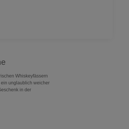
he
rischen Whiskeyfässern
 ein unglaublich weicher
 Geschenk in der