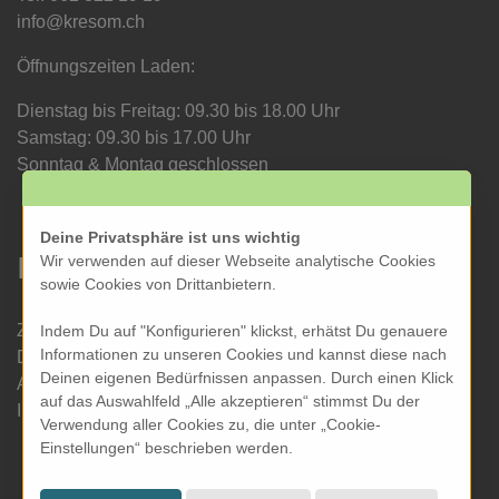
info@kresom.ch
Öffnungszeiten Laden:
Dienstag bis Freitag: 09.30 bis 18.00 Uhr
Samstag: 09.30 bis 17.00 Uhr
Sonntag & Montag geschlossen
Deine Privatsphäre ist uns wichtig
Informationen
Wir verwenden auf dieser Webseite analytische Cookies
sowie Cookies von Drittanbietern.
Zahlung und Versand
Indem Du auf "Konfigurieren" klickst, erhätst Du genauere
Informationen zu unseren Cookies und kannst diese nach
Datenschutz
Deinen eigenen Bedürfnissen anpassen. Durch einen Klick
AGB
auf das Auswahlfeld „Alle akzeptieren“ stimmst Du der
Impressum
Verwendung aller Cookies zu, die unter „Cookie-
Einstellungen“ beschrieben werden.