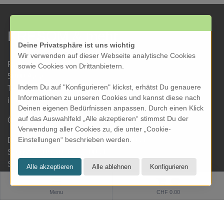
KRESOM & mehr
Deine Privatsphäre ist uns wichtig
Wir verwenden auf dieser Webseite analytische Cookies
Rathausgasse 27
sowie Cookies von Drittanbietern.
5000 Aarau
Indem Du auf "Konfigurieren" klickst, erhätst Du genauere
Tel: 062 822 19 19
Informationen zu unseren Cookies und kannst diese nach
info@kresom.ch
Deinen eigenen Bedürfnissen anpassen. Durch einen Klick
auf das Auswahlfeld „Alle akzeptieren“ stimmst Du der
Öffnungszeiten Laden:
Verwendung aller Cookies zu, die unter „Cookie-
Einstellungen“ beschrieben werden.
Dienstag bis Freitag: 09.30 bis 18.00 Uhr
Samstag: 09.30 bis 17.00 Uhr
Sonntag & Montag geschlossen
0
Menu
CHF 0.00
Informationen