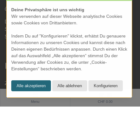
Öffnungszeiten Laden:
Deine Privatsphäre ist uns wichtig
Wir verwenden auf dieser Webseite analytische Cookies
Dienstag bis Freitag: 09.30 bis 18.00 Uhr
sowie Cookies von Drittanbietern.
Samstag: 09.30 bis 17.00 Uhr
Indem Du auf "Konfigurieren" klickst, erhätst Du genauere
Sonntag & Montag geschlossen
Informationen zu unseren Cookies und kannst diese nach
Deinen eigenen Bedürfnissen anpassen. Durch einen Klick
auf das Auswahlfeld „Alle akzeptieren“ stimmst Du der
Verwendung aller Cookies zu, die unter „Cookie-
Informationen
Einstellungen“ beschrieben werden.
Zahlung und Versand
Datenschutz
0
AGB
Menu
CHF 0.00
Impressum