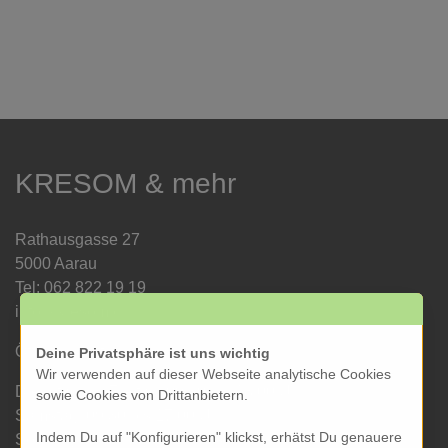
KRESOM & mehr
Rathausgasse 27
5000 Aarau
Tel: 062 822 19 19
info@kresom.ch
Öffnungszeiten Laden:
Deine Privatsphäre ist uns wichtig
Wir verwenden auf dieser Webseite analytische Cookies
Dienstag bis Freitag: 09.30 bis 18.00 Uhr
sowie Cookies von Drittanbietern.
Samstag: 09.30 bis 17.00 Uhr
Indem Du auf "Konfigurieren" klickst, erhätst Du genauere
Sonntag & Montag geschlossen