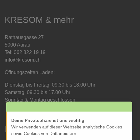
KRESOM & mehr
Rathausgasse 27
5000 Aarau
Tel: 062 822 19 19
info@kresom.ch
Öffnungszeiten Laden:
Dienstag bis Freitag: 09.30 bis 18.00 Uhr
Samstag: 09.30 bis 17.00 Uhr
Sonntag & Montag geschlossen
Deine Privatsphäre ist uns wichtig
Informationen
Wir verwenden auf dieser Webseite analytische Cookies
sowie Cookies von Drittanbietern.