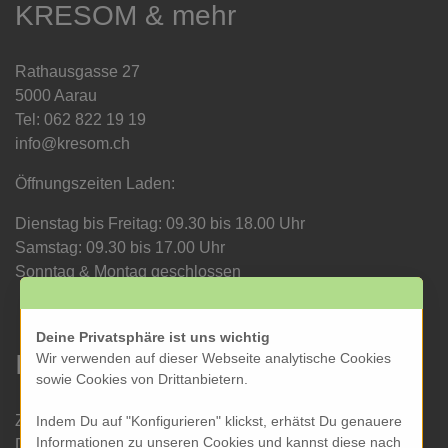
KRESOM & mehr
Rathausgasse 27
5000 Aarau
Tel: 062 822 19 19
info@kresom.ch
Öffnungszeiten Laden:
Dienstag bis Freitag: 09.30 bis 18.00 Uhr
Samstag: 09.30 bis 17.00 Uhr
Sonntag & Montag geschlossen
Deine Privatsphäre ist uns wichtig
Informationen
Wir verwenden auf dieser Webseite analytische Cookies
sowie Cookies von Drittanbietern.
Zahlung und Versand
Indem Du auf "Konfigurieren" klickst, erhätst Du genauere
Informationen zu unseren Cookies und kannst diese nach
Datenschutz