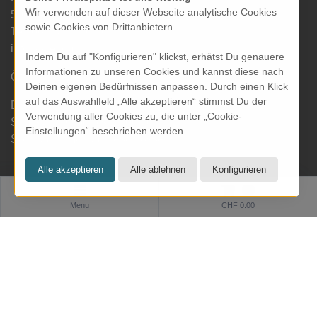
Wir verwenden auf dieser Webseite analytische Cookies
5000 Aarau
sowie Cookies von Drittanbietern.
Tel: 062 822 19 19
info@kresom.ch
Indem Du auf "Konfigurieren" klickst, erhätst Du genauere
Informationen zu unseren Cookies und kannst diese nach
Öffnungszeiten Laden:
Deinen eigenen Bedürfnissen anpassen. Durch einen Klick
auf das Auswahlfeld „Alle akzeptieren“ stimmst Du der
Dienstag bis Freitag: 09.30 bis 18.00 Uhr
Verwendung aller Cookies zu, die unter „Cookie-
Samstag: 09.30 bis 17.00 Uhr
Einstellungen“ beschrieben werden.
Sonntag & Montag geschlossen
0
Informationen
Menu
CHF 0.00
Zahlung und Versand
Datenschutz
AGB
Impressum