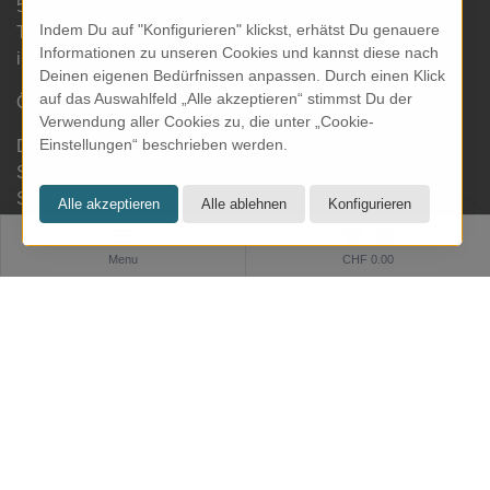
5000 Aarau
Indem Du auf "Konfigurieren" klickst, erhätst Du genauere
Tel: 062 822 19 19
Informationen zu unseren Cookies und kannst diese nach
info@kresom.ch
Deinen eigenen Bedürfnissen anpassen. Durch einen Klick
auf das Auswahlfeld „Alle akzeptieren“ stimmst Du der
Öffnungszeiten Laden:
Verwendung aller Cookies zu, die unter „Cookie-
Einstellungen“ beschrieben werden.
Dienstag bis Freitag: 09.30 bis 18.00 Uhr
Samstag: 09.30 bis 17.00 Uhr
Sonntag & Montag geschlossen
0
Menu
CHF 0.00
Informationen
Zahlung und Versand
Datenschutz
AGB
Impressum