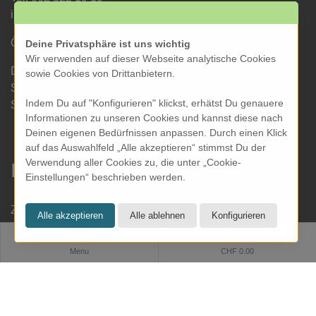
info@kresom.ch
Öffnungszeiten Laden:
Deine Privatsphäre ist uns wichtig
Wir verwenden auf dieser Webseite analytische Cookies
Dienstag bis Freitag: 09.30 bis 18.00 Uhr
sowie Cookies von Drittanbietern.
Samstag: 09.30 bis 17.00 Uhr
Indem Du auf "Konfigurieren" klickst, erhätst Du genauere
Sonntag & Montag geschlossen
Informationen zu unseren Cookies und kannst diese nach
Deinen eigenen Bedürfnissen anpassen. Durch einen Klick
auf das Auswahlfeld „Alle akzeptieren“ stimmst Du der
Verwendung aller Cookies zu, die unter „Cookie-
Informationen
Einstellungen“ beschrieben werden.
Zahlung und Versand
Datenschutz
0
AGB
Menu
CHF 0.00
Impressum