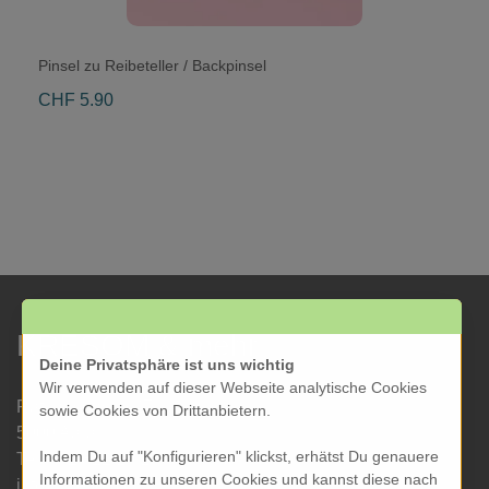
Pinsel zu Reibeteller / Backpinsel
CHF 5.90
KRESOM & mehr
Deine Privatsphäre ist uns wichtig
Wir verwenden auf dieser Webseite analytische Cookies
Rathausgasse 27
sowie Cookies von Drittanbietern.
5000 Aarau
Indem Du auf "Konfigurieren" klickst, erhätst Du genauere
Tel: 062 822 19 19
Informationen zu unseren Cookies und kannst diese nach
info@kresom.ch