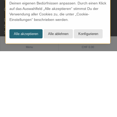
Deinen eigenen Bedürfnissen anpassen. Durch einen Klick
auf das Auswahlfeld „Alle akzeptieren“ stimmst Du der
Öffnungszeiten Laden:
Verwendung aller Cookies zu, die unter „Cookie-
Einstellungen“ beschrieben werden.
Dienstag bis Freitag: 09.30 bis 18.00 Uhr
Samstag: 09.30 bis 17.00 Uhr
Sonntag & Montag geschlossen
0
Menu
CHF 0.00
Informationen
Zahlung und Versand
Datenschutz
AGB
Impressum