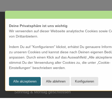
Deine Privatsphäre ist uns wichtig
KRESOM & mehr
Wir verwenden auf dieser Webseite analytische Cookies sowie C
von Drittanbietern.
Rathausgasse 27
Indem Du auf "Konfigurieren" klickst, erhätst Du genauere Infor
5000 Aarau
zu unseren Cookies und kannst diese nach Deinen eigenen Bedü
Tel: 062 822 19 19
anpassen. Durch einen Klick auf das Auswahlfeld „Alle akzeptier
info@kresom.ch
stimmst Du der Verwendung aller Cookies zu, die unter „Cookie-
Einstellungen“ beschrieben werden.
Öffnungszeiten Laden:
Dienstag bis Freitag: 09.30 bis 18.00 Uhr
Samstag: 09.30 bis 17.00 Uhr
Sonntag & Montag geschlossen