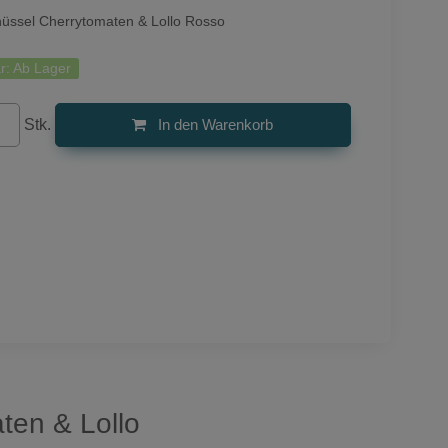
hüssel Cherrytomaten & Lollo Rosso
r:
Ab Lager
Stk.
In den Warenkorb
aten & Lollo