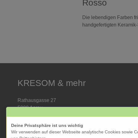
Rosso
Die lebendigen Farben fri
handgefertigten Keramik-
KRESOM & mehr
Rathausgasse 27
5000 Aarau
Tel: 062 822 19 19
info@kresom.ch
Deine Privatsphäre ist uns wichtig
Wir verwenden auf dieser Webseite analytische Cookies sowie C
Öffnungszeiten Laden: