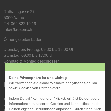
Rathausgasse 27
5000 Aarau
Tel: 062 822 19 19
info@kresom.ch
Öffnungszeiten Laden:
Dienstag bis Freitag: 09.30 bis 18.00 Uhr
Samstag: 09.30 bis 17.00 Uhr
Sonntag & Montag geschlossen
Deine Privatsphäre ist uns wichtig
Informationen
Wir verwenden auf dieser Webseite analytische Cookies
sowie Cookies von Drittanbietern.
Zahlung und Versand
Indem Du auf "Konfigurieren" klickst, erhätst Du genauere
Informationen zu unseren Cookies und kannst diese nach
Datenschutz
Deinen eigenen Bedürfnissen anpassen. Durch einen Klick
AGB