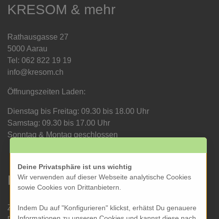
KRESOM & mehr
Rathausgasse 27
5000 Aarau
Tel: 062 822 19 19
info@kresom.ch
Öffnungszeiten Laden:
Dienstag bis Freitag: 09.30 bis 18.00 Uhr
Samstag: 09.30 bis 17.00 Uhr
Sonntag & Montag geschlossen
Deine Privatsphäre ist uns wichtig
Informationen
Wir verwenden auf dieser Webseite analytische Cookies
sowie Cookies von Drittanbietern.
Zahlung und Versand
Indem Du auf "Konfigurieren" klickst, erhätst Du genauere
Informationen zu unseren Cookies und kannst diese nach