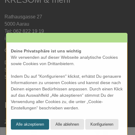
Rathausgasse 27
5000 Aarau
Tel: 062 822 19 19
info@kresom.ch
Öffnungszeiten Laden:
Deine Privatsphäre ist uns wichtig
Wir verwenden auf dieser Webseite analytische Cookies
Dienstag bis Freitag: 09.30 bis 18.00 Uhr
sowie Cookies von Drittanbietern.
Samstag: 09.30 bis 17.00 Uhr
Indem Du auf "Konfigurieren" klickst, erhätst Du genauere
Sonntag & Montag geschlossen
Informationen zu unseren Cookies und kannst diese nach
Deinen eigenen Bedürfnissen anpassen. Durch einen Klick
auf das Auswahlfeld „Alle akzeptieren“ stimmst Du der
Verwendung aller Cookies zu, die unter „Cookie-
Informationen
Einstellungen“ beschrieben werden.
Zahlung und Versand
Datenschutz
0