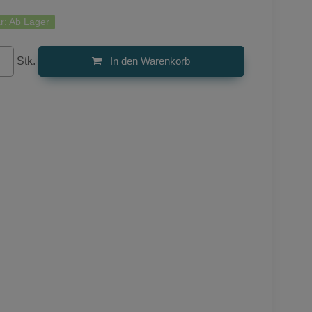
r:
Ab Lager
Stk.
In den Warenkorb