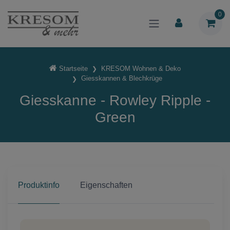
0
Startseite
KRESOM Wohnen & Deko
Giesskannen & Blechkrüge
Giesskanne - Rowley Ripple -
Green
Produktinfo
Eigenschaften