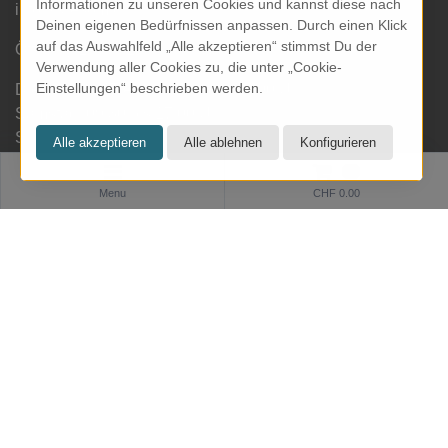
Informationen zu unseren Cookies und kannst diese nach
info@kresom.ch
Deinen eigenen Bedürfnissen anpassen. Durch einen Klick
auf das Auswahlfeld „Alle akzeptieren“ stimmst Du der
Öffnungszeiten Laden:
Verwendung aller Cookies zu, die unter „Cookie-
Einstellungen“ beschrieben werden.
Dienstag bis Freitag: 09.30 bis 18.00 Uhr
Samstag: 09.30 bis 17.00 Uhr
Sonntag & Montag geschlossen
0
Menu
CHF 0.00
Informationen
Zahlung und Versand
Datenschutz
AGB
Impressum