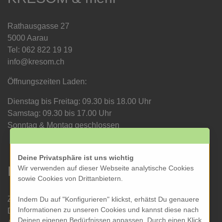
Rathausgasse 27
5000 Aarau
Tel: 062 822 19 19
info@kresom.ch
Öffnungszeiten Laden:
Dienstag bis Freitag: 09.30 bis 18.00 Uhr
Samstag: 09.30 bis 17.00 Uhr
Sonntag & Montag geschlossen
Deine Privatsphäre ist uns wichtig
Informationen
Wir verwenden auf dieser Webseite analytische Cookies
sowie Cookies von Drittanbietern.
Zahlung und Versand
Indem Du auf "Konfigurieren" klickst, erhätst Du genauere
Informationen zu unseren Cookies und kannst diese nach
Datenschutz
Deinen eigenen Bedürfnissen anpassen. Durch einen Klick