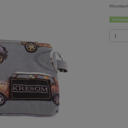
Münztäsc
Verfügba