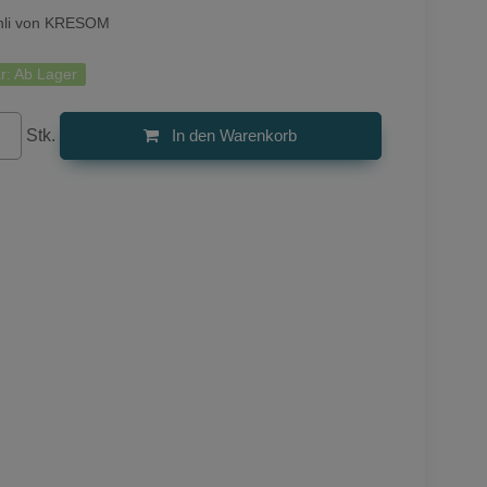
hli von KRESOM
r:
Ab Lager
Stk.
In den Warenkorb