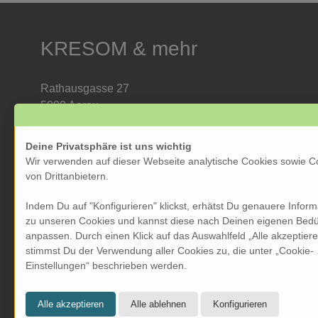
KRESOM & mehr
Rathausgasse 27
5000 Aarau
Tel: 062 822 19 19
info@kresom.ch
Deine Privatsphäre ist uns wichtig
Wir verwenden auf dieser Webseite analytische Cookies sowie C
Öffnungszeiten Laden:
von Drittanbietern.
Dienstag bis Freitag: 09.30 bis 18.00 Uhr
Indem Du auf "Konfigurieren" klickst, erhätst Du genauere Infor
Samstag: 09.30 bis 17.00 Uhr
zu unseren Cookies und kannst diese nach Deinen eigenen Bedü
Sonntag & Montag geschlossen
anpassen. Durch einen Klick auf das Auswahlfeld „Alle akzeptier
stimmst Du der Verwendung aller Cookies zu, die unter „Cookie-
Einstellungen“ beschrieben werden.