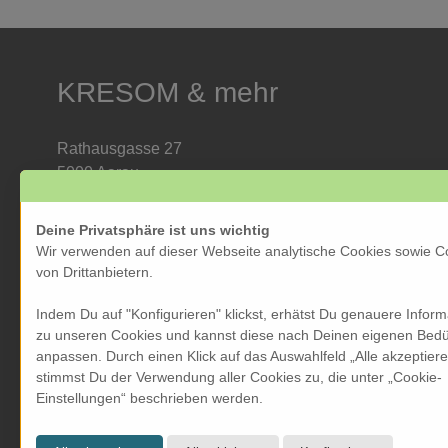
KRESOM & mehr
Rathausgasse 27
5000 Aarau
Tel: 062 822 19 19
info@kresom.ch
Deine Privatsphäre ist uns wichtig
Wir verwenden auf dieser Webseite analytische Cookies sowie C
Öffnungszeiten Laden:
von Drittanbietern.
Dienstag bis Freitag: 09.30 bis 18.00 Uhr
Indem Du auf "Konfigurieren" klickst, erhätst Du genauere Infor
Samstag: 09.30 bis 17.00 Uhr
zu unseren Cookies und kannst diese nach Deinen eigenen Bedü
Sonntag & Montag geschlossen
anpassen. Durch einen Klick auf das Auswahlfeld „Alle akzeptier
stimmst Du der Verwendung aller Cookies zu, die unter „Cookie-
Einstellungen“ beschrieben werden.