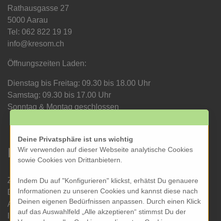
Rathausgasse 27
5000 Aarau
Tel: 062 822 19 19
info@kresom.ch
Öffnungszeiten Laden:
Dienstag bis Freitag: 09.30 bis 18.00 Uhr
Samstag: 09.30 bis 17.00 Uhr
Sonntag & Montag geschlossen
Deine Privatsphäre ist uns wichtig
Informationen
Wir verwenden auf dieser Webseite analytische Cookies
sowie Cookies von Drittanbietern.
Zahlung und Versand
Indem Du auf "Konfigurieren" klickst, erhätst Du genauere
Informationen zu unseren Cookies und kannst diese nach
Datenschutz
Deinen eigenen Bedürfnissen anpassen. Durch einen Klick
AGB
auf das Auswahlfeld „Alle akzeptieren“ stimmst Du der
Impressum