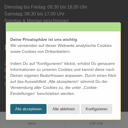
Dienstag bis Freitag: 09.30 bis 18.00 Uhr
Samstag: 09.30 bis 17.00 Uhr
Sonntag & Montag geschlossen
Deine Privatsphäre ist uns wichtig
Informationen
Wir verwenden auf dieser Webseite analytische Cookies
sowie Cookies von Drittanbietern.
Zahlung und Versand
Indem Du auf "Konfigurieren" klickst, erhätst Du genauere
Informationen zu unseren Cookies und kannst diese nach
Datenschutz
Deinen eigenen Bedürfnissen anpassen. Durch einen Klick
AGB
auf das Auswahlfeld „Alle akzeptieren“ stimmst Du der
Impressum
Verwendung aller Cookies zu, die unter „Cookie-
Einstellungen“ beschrieben werden.
0
Software:
Rent-a-Shop.ch
Menu
CHF 0.00