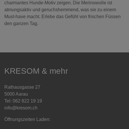
charmantes Hunde-Motiv zeigen. Die Merinowolle ist
atmungsaktiv und geruchshemmend, was sie zu einem
Must-have macht. Erlebe das Gefühl von frischen Füssen
den ganzen Tag.
KRESOM & mehr
Rathausgasse 27
5000 Aarau
Tel: 062 822 19 19
info@kresom.ch
Öffnungszeiten Laden: