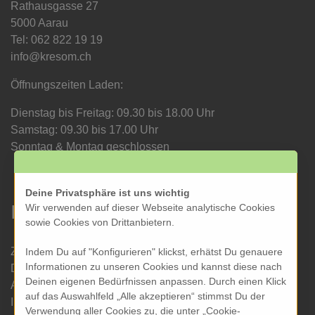
Rathausgasse 27
5000 Aarau
Tel: 062 822 19 19
info@kresom.ch
Öffnungszeiten Laden:
Dienstag bis Freitag: 09.30 bis 18.00 Uhr
Samstag: 09.30 bis 17.00 Uhr
Sonntag & Montag geschlossen
Deine Privatsphäre ist uns wichtig
Informationen
Wir verwenden auf dieser Webseite analytische Cookies
sowie Cookies von Drittanbietern.
Zahlung und Versand
Indem Du auf "Konfigurieren" klickst, erhätst Du genauere
Informationen zu unseren Cookies und kannst diese nach
Datenschutz
Deinen eigenen Bedürfnissen anpassen. Durch einen Klick
AGB
auf das Auswahlfeld „Alle akzeptieren“ stimmst Du der
Impressum
Verwendung aller Cookies zu, die unter „Cookie-