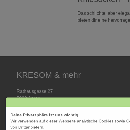
Das schlichte, aber eleg
bieten dir eine hervorra
KRESOM & mehr
Rathausgasse 27
5000 Aarau
Tel: 062 822 19 19
info@kresom.ch
Deine Privatsphäre ist uns wichtig
Wir verwenden auf dieser Webseite analytische Cookies sowie C
Öffnungszeiten Laden:
von Drittanbietern.