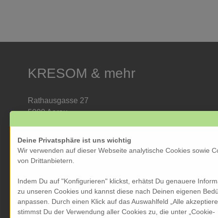
KRESOM & mehr
Rathausgasse 27
5000 Aarau
Tel: 062 822 19 19
info@kresom.ch
Deine Privatsphäre ist uns wichtig
Wir verwenden auf dieser Webseite analytische Cookies sowie C
Öffnungszeiten Laden:
von Drittanbietern.
Dienstag bis Freitag: 09.30 bis 18.00 Uhr
Indem Du auf "Konfigurieren" klickst, erhätst Du genauere Infor
Samstag: 09.30 bis 17.00 Uhr
zu unseren Cookies und kannst diese nach Deinen eigenen Bedü
Sonntag & Montag geschlossen
anpassen. Durch einen Klick auf das Auswahlfeld „Alle akzeptier
stimmst Du der Verwendung aller Cookies zu, die unter „Cookie-