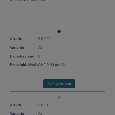
Notizbuch - Hortensie
510620
A6
0
CHF
9.90
pro Stk.
510610
A5